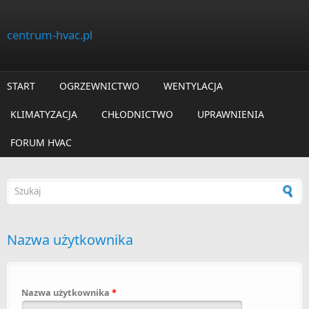
Przejdź do treści
centrum-hvac.pl
START
OGRZEWNICTWO
WENTYLACJA
KLIMATYZACJA
CHŁODNICTWO
UPRAWNIENIA
FORUM HVAC
Formularz wyszukiwania
Nazwa użytkownika
Nazwa użytkownika
*