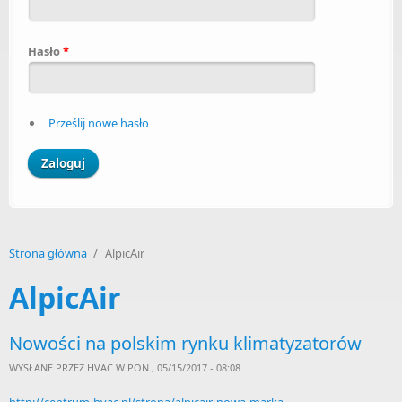
Hasło
*
Prześlij nowe hasło
Strona główna
/
AlpicAir
AlpicAir
Nowości na polskim rynku klimatyzatorów
WYSŁANE PRZEZ
HVAC
W PON., 05/15/2017 - 08:08
http://centrum-hvac.pl/strona/alpicair-nowa-marka-